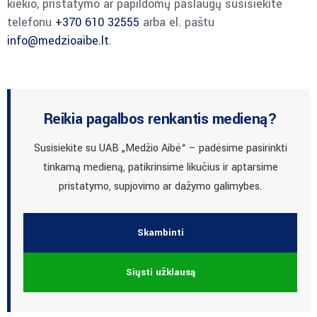
kiekio, pristatymo ar papildomų paslaugų susisiekite
telefonu
+370 610 32555
arba el. paštu
info@medzioaibe.lt
.
Reikia pagalbos renkantis medieną?
Susisiekite su UAB „Medžio Aibė“ – padėsime pasirinkti
tinkamą medieną, patikrinsime likučius ir aptarsime
pristatymo, supjovimo ar dažymo galimybes.
Skambinti
Siųsti užklausą