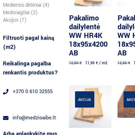
Medienos dirbiniai
4
Medsraigčiai
2
Daugiau
D
Pakalimo
Paka
Akcijos
7
dailylentė
daily
WW HR4K
WW 
Filtruoti pagal kainą
18x95x4200
18x9
(m2)
AB
AB
Reikalinga pagalba
12,50
€
11,90
€
/ m2
12,50
€
renkantis produktus?
+370 0 610 32555
AKCIJA
AKC
info@medzioaibe.lt
Arba aplankykite mus