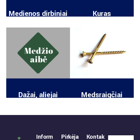
Medienos dirbiniai
Kuras
Dažai, aliejai
Medsraigčiai
Inform
Pirkėja
Kontak