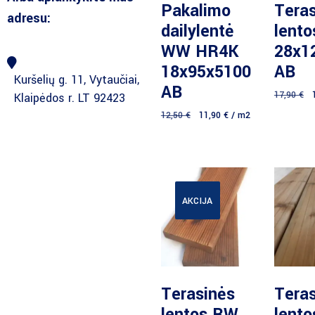
Daugiau
D
Pakalimo
Tera
adresu:
dailylentė
lent
WW HR4K
28x1
18x95x5100
AB
Kuršelių g. 11, Vytaučiai,
AB
17,90
€
Klaipėdos r. LT 92423
12,50
€
11,90
€
/ m2
AKCIJA
Daugiau
D
Terasinės
Tera
lentos RW
lent