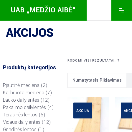
UAB „MEDŽIO AIBĖ“
AKCIJOS
RODOMI VISI REZULTATAI: 7
Produktų kategorijos
Numatytasis Rikiavimas
Pjautinė mediena
2
Kalibruota mediena
7
Lauko dailylentės
12
Pakalimo dailylentės
4
AKCIJA
AKC
Terasinės lentos
5
Vidaus dailylentės
12
Grindinės lentos
1