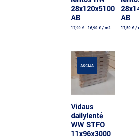
28x120x5100
28x1
AB
AB
17,90
€
16,90
€
/ m2
17,50
€
/ 
AKCIJA
Daugiau
Vidaus
dailylentė
WW STFO
11x96x3000