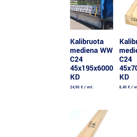
Daugiau
D
Kalibruota
Kalib
mediena WW
medi
C24
C24
45x195x6000
45x7
KD
KD
24,90
€
/ vnt
8,40
€
/ v