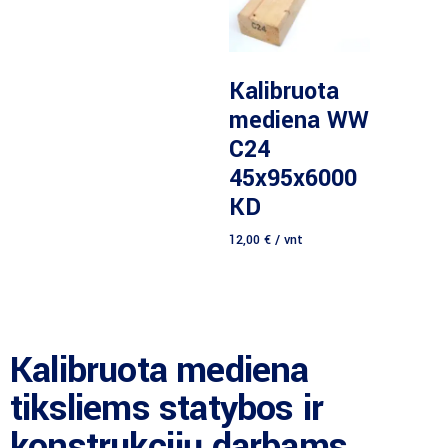
Daugiau
Kalibruota
mediena WW
C24
45x95x6000
KD
12,00
€
/ vnt
Kalibruota mediena
tiksliems statybos ir
konstrukcijų darbams