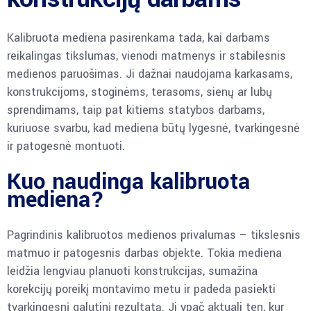
Kalibruota mediena pasirenkama tada, kai darbams
reikalingas tikslumas, vienodi matmenys ir stabilesnis
medienos paruošimas. Ji dažnai naudojama karkasams,
konstrukcijoms, stoginėms, terasoms, sienų ar lubų
sprendimams, taip pat kitiems statybos darbams,
kuriuose svarbu, kad mediena būtų lygesnė, tvarkingesnė
ir patogesnė montuoti.
Kuo naudinga kalibruota
mediena?
Pagrindinis kalibruotos medienos privalumas – tikslesnis
matmuo ir patogesnis darbas objekte. Tokia mediena
leidžia lengviau planuoti konstrukcijas, sumažina
korekcijų poreikį montavimo metu ir padeda pasiekti
tvarkingesnį galutinį rezultatą. Ji ypač aktuali ten, kur