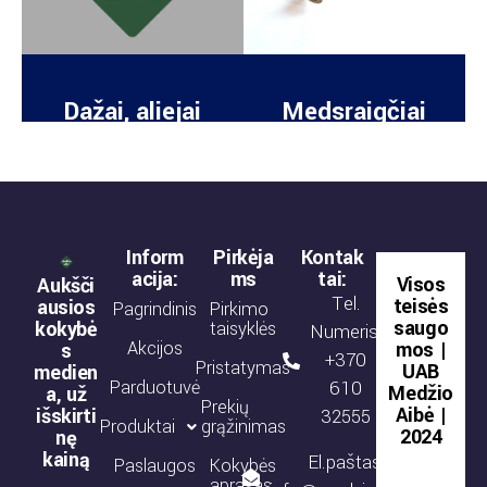
Dažai, aliejai
Medsraigčiai
Inform
Pirkėja
Kontak
acija:
ms
tai:
Visos
Aukšči
Tel.
teisės
ausios
Pagrindinis
Pirkimo
saugo
kokybė
taisyklės
Numeris:
Akcijos
mos |
s
+370
Pristatymas
UAB
medien
Parduotuvė
610
Medžio
a, už
Prekių
Aibė |
išskirti
32555
Produktai
grąžinimas
2024
nę
kainą
El.paštas:
Paslaugos
Kokybės
aprašas