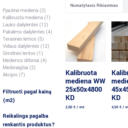
Numatytasis Rikiavimas
Pjautinė mediena
2
Kalibruota mediena
7
Lauko dailylentės
12
Pakalimo dailylentės
4
Terasinės lentos
5
Vidaus dailylentės
12
Grindinės lentos
1
Medienos dirbiniai
4
Medsraigčiai
2
Daugiau
D
Kalibruota
Kalib
Akcijos
7
mediena WW
medi
25x50x4800
45x4
Filtruoti pagal kainą
KD
KD
(m2)
2,60
€
/ vnt
4,50
€
/ v
Reikalinga pagalba
renkantis produktus?