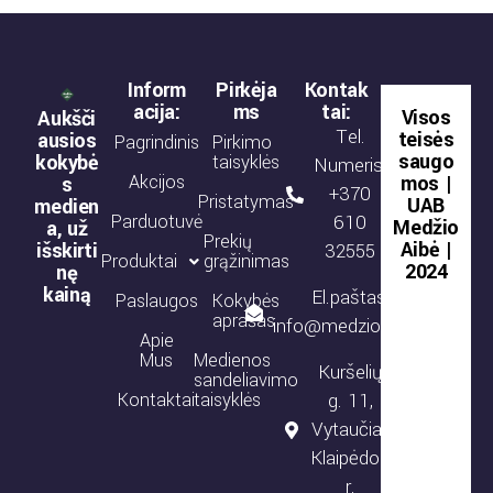
Inform
Pirkėja
Kontak
acija:
ms
tai:
Visos
Aukšči
Tel.
teisės
ausios
Pagrindinis
Pirkimo
saugo
kokybė
taisyklės
Numeris:
Akcijos
mos |
s
+370
Pristatymas
UAB
medien
Parduotuvė
610
Medžio
a, už
Prekių
Aibė |
išskirti
32555
Produktai
grąžinimas
2024
nę
kainą
El.paštas:
Paslaugos
Kokybės
aprašas
info@medzioaibe.lt
Apie
Mus
Medienos
Kuršelių
sandeliavimo
Kontaktai
taisyklės
g. 11,
Vytaučiai,
Klaipėdos
r.