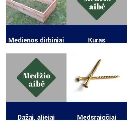
Medienos dirbiniai
Kuras
Dažai, aliejai
Medsraigčiai