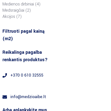
Medienos dirbiniai
4
Medsraigčiai
2
Akcijos
7
Filtruoti pagal kainą
(m2)
Reikalinga pagalba
renkantis produktus?
+370 0 610 32555
info@medzioaibe.lt
Arba aplankykite mus