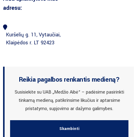
adresu:
Kuršelių g. 11, Vytaučiai,
Klaipėdos r. LT 92423
Reikia pagalbos renkantis medieną?
Susisiekite su UAB „Medžio Aibė“ – padėsime pasirinkti
tinkamą medieną, patikrinsime likučius ir aptarsime
pristatymo, supjovimo ar dažymo galimybes.
Skambinti