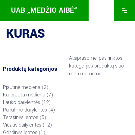
UAB „MEDŽIO AIBĖ“
KURAS
Atsiprašome, pasirinktos
kategorijos produktų šiuo
Produktų kategorijos
metu neturime.
Pjautinė mediena
2
Kalibruota mediena
7
Lauko dailylentės
12
Pakalimo dailylentės
4
Terasinės lentos
5
Vidaus dailylentės
12
Grindinės lentos
1