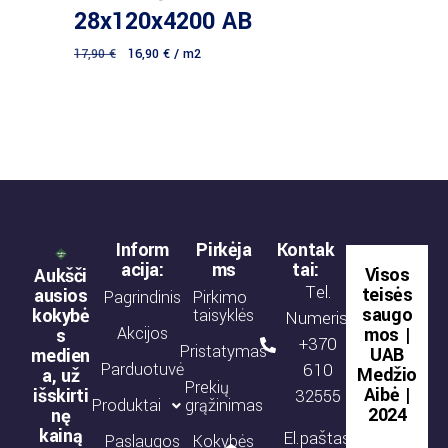
28x120x4200 AB
17,90
€
16,90
€
/ m2
Inform
Pirkėja
Kontak
acija:
ms
tai:
Visos
Aukšči
Tel.
teisės
ausios
Pagrindinis
Pirkimo
saugo
kokybė
taisyklės
Numeris:
Akcijos
mos |
s
+370
Pristatymas
UAB
medien
Parduotuvė
610
Medžio
a, už
Prekių
Aibė |
išskirti
32555
Produktai
grąžinimas
2024
nę
kainą
El.paštas:
Paslaugos
Kokybės