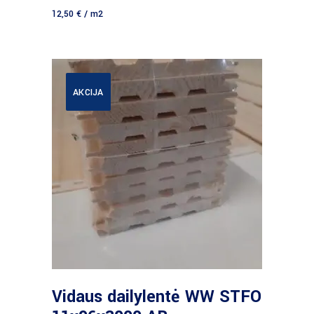
12,50
€
/ m2
AKCIJA
Daugiau
Vidaus dailylentė WW STFO