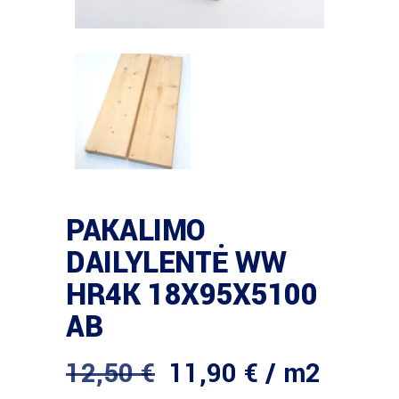
PAKALIMO
DAILYLENTĖ WW
HR4K 18X95X5100
AB
12,50
€
11,90
€
/ m2