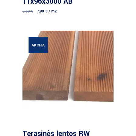
11x96x3000 AB
8,50
€
7,90
€
/ m2
AKCIJA
Daugiau
Terasinės lentos RW