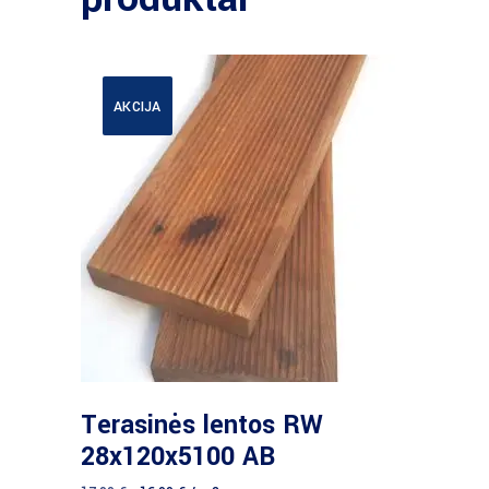
AKCIJA
Daugiau
Terasinės lentos RW
28x120x5100 AB