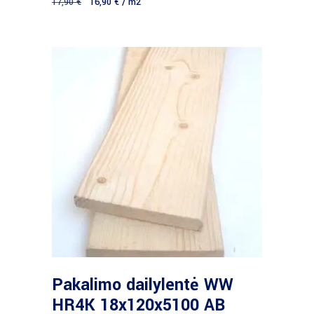
17,90
€
16,90
€
/ m2
Daugiau
Pakalimo dailylentė WW
HR4K 18x120x5100 AB