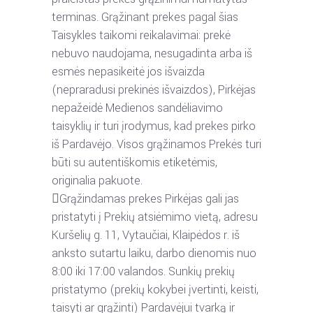
terminas.
Grąžinant
prekes
pagal
šias
Taisykles
taikomi
reikalavimai:
prekė
nebuvo
naudojama,
nesugadinta
arba
iš
esmės
nepasikeitė
jos
išvaizda
(nepraradusi
prekinės
išvaizdos),
Pirkėjas
nepažeidė
Medienos
sandėliavimo
taisyklių
ir
turi
įrodymus,
kad
prekes
pirko
iš
Pardavėjo.
Visos
grąžinamos
Prekės
turi
būti su autentiškomis etiketėmis,
originalia pakuote.

Grąžindamas
prekes
Pirkėjas
gali
jas
pristatyti
į
Prekių
atsiėmimo
vietą,
adresu
Kuršelių
g.
11,
Vytaučiai,
Klaipėdos
r.
iš
anksto
sutartu
laiku,
darbo
dienomis
nuo
8:00
iki
17:00
valandos.
Sunkių
prekių
pristatymo
(prekių
kokybei
įvertinti,
keisti,
taisyti
ar
grąžinti)
Pardavėjui
tvarką
ir