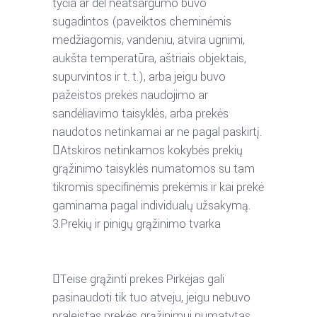
tyčia
ar
dėl
neatsargumo
buvo
sugadintos
(paveiktos
cheminėmis
medžiagomis,
vandeniu,
atvira
ugnimi,
aukšta
temperatūra,
aštriais
objektais,
supurvintos
ir
t.
t.),
arba
jeigu
buvo
pažeistos
prekės
naudojimo
ar
sandėliavimo taisyklės, arba prekės
naudotos netinkamai ar ne pagal paskirtį.

Atskiros
netinkamos
kokybės
prekių
grąžinimo
taisyklės
numatomos
su
tam
tikromis
specifinėmis prekėmis ir kai prekė
gaminama pagal individualų užsakymą.
3.
Prekių ir pinigų grąžinimo tvarka

Teise
grąžinti
prekes
Pirkėjas
gali
pasinaudoti
tik
tuo
atveju,
jeigu
nebuvo
praleistas
prekės
grąžinimui
numatytas