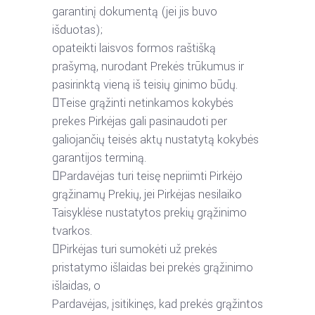
garantinį dokumentą (jei jis buvo
išduotas);
o
pateikti
laisvos
formos
raštišką
prašymą,
nurodant
Prekės
trūkumus
ir
pasirinktą
vieną iš teisių ginimo būdų.

Teise
grąžinti
netinkamos
kokybės
prekes
Pirkėjas
gali
pasinaudoti
per
galiojančių
teisės aktų nustatytą kokybės
garantijos terminą.

Pardavėjas
turi
teisę
nepriimti
Pirkėjo
grąžinamų
Prekių,
jei
Pirkėjas
nesilaiko
Taisyklėse nustatytos prekių grąžinimo
tvarkos.

Pirkėjas
turi
sumokėti
už
prekės
pristatymo
išlaidas
bei
prekės
grąžinimo
išlaidas,
o
Pardavėjas,
įsitikinęs,
kad
prekės
grąžintos