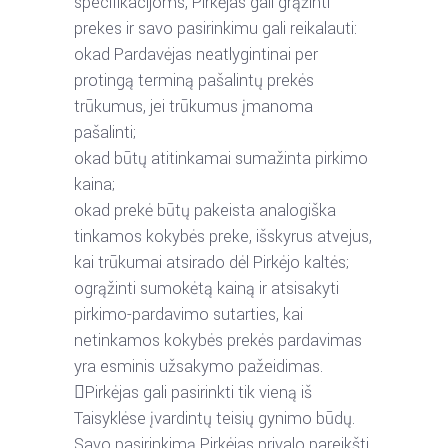
specifikacijoms, Pirkėjas gali grąžinti
prekes ir savo pasirinkimu gali reikalauti:
o
kad
Pardavėjas
neatlygintinai
per
protingą
terminą
pašalintų
prekės
trūkumus,
jei
trūkumus įmanoma
pašalinti;
o
kad būtų atitinkamai sumažinta pirkimo
kaina;
o
kad
prekė
būtų
pakeista
analogiška
tinkamos
kokybės
preke,
išskyrus
atvejus,
kai
trūkumai atsirado dėl Pirkėjo kaltės;
o
grąžinti
sumokėtą
kainą
ir
atsisakyti
pirkimo-pardavimo
sutarties,
kai
netinkamos
kokybės prekės pardavimas
yra esminis užsakymo pažeidimas.

Pirkėjas
gali
pasirinkti
tik
vieną
iš
Taisyklėse
įvardintų
teisių
gynimo
būdų.
Savo
pasirinkimą
Pirkėjas
privalo
pareikšti