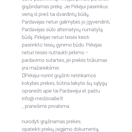
grąžindamas
prekę.
Jei
Pirkėjui
pasirinkus
vieną
iš
prieš
tai
išvardintų
būdų,
Pardavėjas
neturi
galimybės
jo
įgyvendinti,
Pardavėjas
siūlo
alternatyvų
numatytą
būdą.
Pirkėjas
neturi
teisės
keisti
pasirinkto
teisių
gynimo
būdo.
Pirkėjas
neturi
teisės
nutraukti
pirkimo
–
pardavimo
sutarties,
jei
prekės trūkumas
yra mažareikšmis.

Pirkėjui norint grąžinti netinkamos
kokybės prekes, būtina laikytis šių sąlygų:
o
pranešti
apie
tai
Pardavėjui
el.
paštu
info@.medzioaibė.lt
.
,
pranešime
privaloma
nurodyti grąžinamas prekes;
o
pateikti prekių įsigijimo dokumentą,