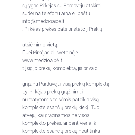
sąlygas
Pirkėjas
su
Pardavėju
atskirai
suderina
telefonu
arba
el.
paštu
info@.medzioaibė.lt
.
Pirkėjas
prekes
pats
pristato
į
Prekių
atsiėmimo vietą.

Jei
Pirkėjas
el.
svetainėje
www.medzioaibė.lt
t įsigijo
prekių
komplektą,
jis
privalo
grąžinti
Pardavėjui
visą
prekių
komplektą,
t.y.
Pirkėjas
prekių
grąžinimui
numatytomis
teisėmis
pateikia
visą
komplekte
esančių
prekių
kiekį..
Tuo
atveju,
kai
grąžinamos
ne
visos
komplekto
prekės,
ar
bent
viena
iš
komplekte
esančių
prekių
neatitinka