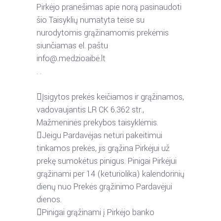
Pirkėjo
pranešimas
apie
norą
pasinaudoti
šio
Taisyklių
numatyta
teise
su
nurodytomis
grąžinamomis
prekėmis
siunčiamas el. paštu
info@.medzioaibė.lt
.
.

Įsigytos
prekės
keičiamos
ir
grąžinamos,
vadovaujantis
LR
CK
6.362
str.,
Mažmeninės prekybos taisyklėmis.

Jeigu
Pardavėjas
neturi
pakeitimui
tinkamos
prekės,
jis
grąžina
Pirkėjui
už
prekę
sumokėtus
pinigus.
Pinigai
Pirkėjui
grąžinami
per
14
(keturiolika)
kalendorinių
dienų nuo Prekės grąžinimo Pardavėjui
dienos.

Pinigai
grąžinami
į
Pirkėjo
banko