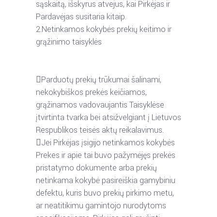
sąskaitą,
išskyrus
atvejus,
kai
Pirkėjas
ir
Pardavėjas susitaria kitaip.
2.
Netinkamos kokybės prekių keitimo ir
grąžinimo taisyklės

Parduotų
prekių
trūkumai
šalinami,
nekokybiškos
prekės
keičiamos,
grąžinamos
vadovaujantis
Taisyklėse
įtvirtinta
tvarka
bei
atsižvelgiant
į
Lietuvos
Respublikos
teisės aktų reikalavimus.

Jei
Pirkėjas
įsigijo
netinkamos
kokybės
Prekes
ir
apie
tai
buvo
pažymėjęs
prekės
pristatymo
dokumente
arba
prekių
netinkama
kokybė
pasireiškia
gamybiniu
defektu,
kuris
buvo
prekių
pirkimo
metu,
ar
neatitikimu
gamintojo
nurodytoms