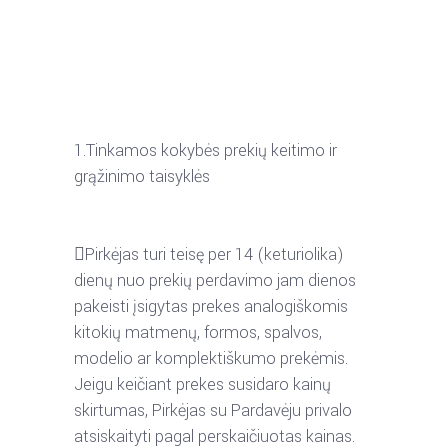
1.
Tinkamos kokybės prekių keitimo ir
grąžinimo taisyklės

Pirkėjas
turi
teisę
per
14
(keturiolika)
dienų
nuo
prekių
perdavimo
jam
dienos
pakeisti
įsigytas
prekes
analogiškomis
kitokių
matmenų,
formos,
spalvos,
modelio
ar
komplektiškumo
prekėmis.
Jeigu
keičiant
prekes
susidaro
kainų
skirtumas,
Pirkėjas
su
Pardavėju
privalo
atsiskaityti
pagal
perskaičiuotas
kainas.