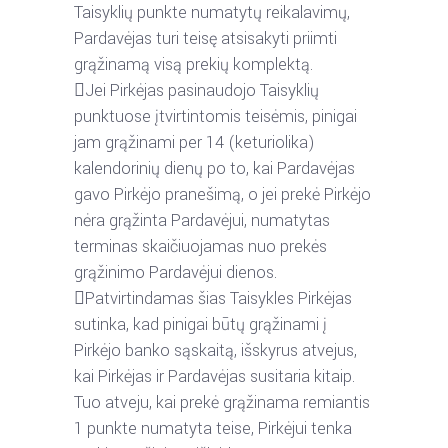
Taisyklių
punkte
numatytų
reikalavimų,
Pardavėjas
turi
teisę
atsisakyti
priimti
grąžinamą visą prekių komplektą.

Jei
Pirkėjas
pasinaudojo
Taisyklių
punktuose
įtvirtintomis
teisėmis,
pinigai
jam
grąžinami
per
14
(keturiolika)
kalendorinių
dienų
po
to,
kai
Pardavėjas
gavo
Pirkėjo
pranešimą,
o
jei
prekė
Pirkėjo
nėra
grąžinta
Pardavėjui,
numatytas
terminas
skaičiuojamas nuo prekės
grąžinimo Pardavėjui dienos.

Patvirtindamas
šias
Taisykles
Pirkėjas
sutinka,
kad
pinigai
būtų
grąžinami
į
Pirkėjo
banko sąskaitą, išskyrus atvejus,
kai Pirkėjas ir Pardavėjas susitaria kitaip.
Tuo
atveju,
kai
prekė
grąžinama
remiantis
1
punkte
numatyta
teise,
Pirkėjui
tenka