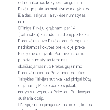
dėl
netinkamos
kokybės,
turi
grąžinti
Pirkėjui
jo
patirtas
pristatymo
ir
grąžinimo
išlaidas,
išskyrus
Taisyklėse
numatytas
išimtis.

Pinigai
Pirkėjui
grąžinami
per
14
(keturiolika)
kalendorinių
dienų
po
to,
kai
Pardavėjas
gavo
Pirkėjo
pranešimą
apie
netinkamos
kokybės
prekę,
o
jei
prekė
Pirkėjo
nėra
grąžinta
Pardavėjui
šiame
punkte
numatytas
terminas
skaičiuojamas
nuo
Prekės
grąžinimo
Pardavėjui
dienos.
Patvirtindamas
šias
Taisykles
Pirkėjas
sutinka,
kad
pinigai
būtų
grąžinami
į
Pirkėjo
banko
sąskaitą,
išskyrus
atvejus,
kai
Pirkėjas
ir
Pardavėjas
susitaria kitaip.

Negrąžinami
pinigai
už
tas
prekes,
kurios