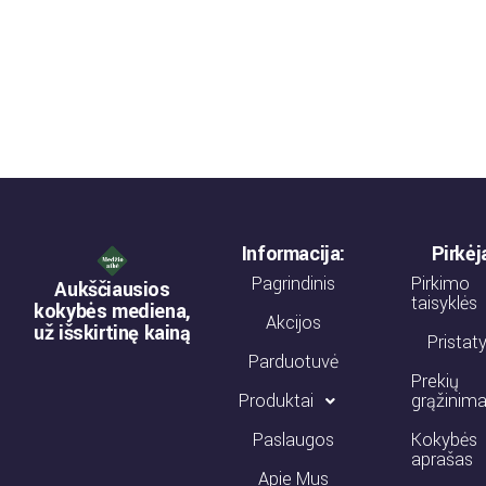
Informacija:
Pirkė
Pagrindinis
Pirkimo
Aukščiausios
taisyklės
kokybės mediena,
Akcijos
už išskirtinę kainą
Prista
Parduotuvė
Prekių
Produktai
grąžinim
Paslaugos
Kokybės
aprašas
Apie Mus