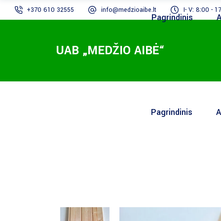
+370 610 32555
info@medzioaibe.lt
I- V: 8:00 - 1
Pagrindinis
A
UAB „MEDŽIO AIBĖ“
Pagrindinis
A