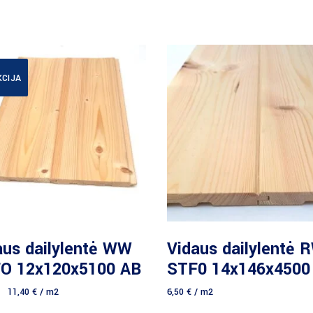
KCIJA
Daugiau
Daugiau
aus dailylentė WW
Vidaus dailylentė 
O 12x120x5100 AB
STF0 14x146x4500
11,40
€
/ m2
6,50
€
/ m2