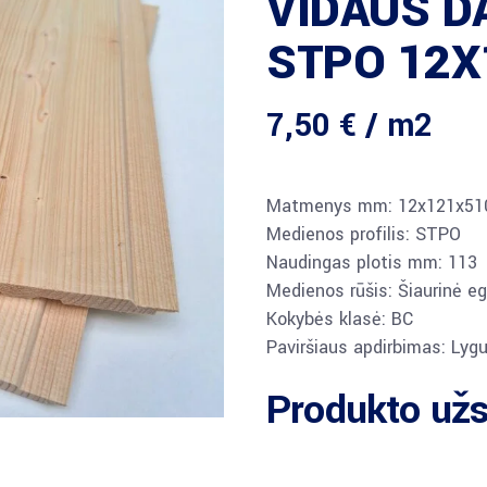
VIDAUS D
STPO 12X
7,50
€
/ m2
Matmenys mm: 12x121x51
Medienos profilis: STPO
Naudingas plotis mm: 113
Medienos rūšis: Šiaurinė eg
Kokybės klasė: BC
Paviršiaus apdirbimas: Lyg
Produkto už