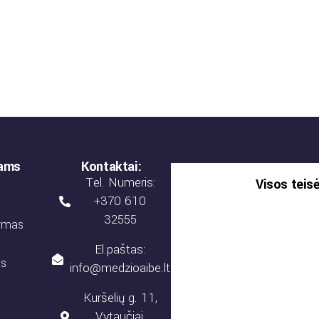
jams
Kontaktai:
Tel. Numeris:
Visos teis
+370 610
32555
tymas
El.paštas:
as
info@medzioaibe.lt
Kuršelių g. 11,
Vytaučiai,