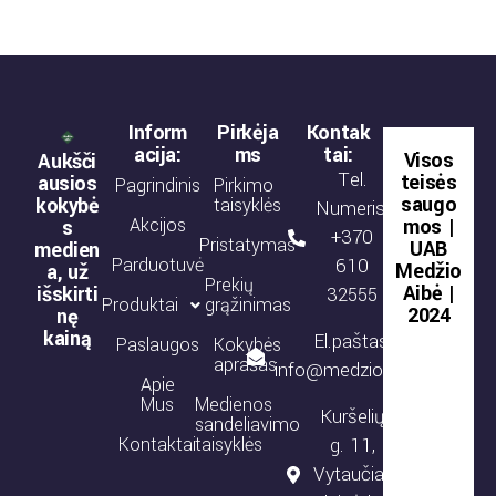
Inform
Pirkėja
Kontak
acija:
ms
tai:
Visos
Aukšči
Tel.
teisės
ausios
Pagrindinis
Pirkimo
saugo
kokybė
taisyklės
Numeris:
Akcijos
mos |
s
+370
Pristatymas
UAB
medien
Parduotuvė
610
Medžio
a, už
Prekių
Aibė |
išskirti
32555
Produktai
grąžinimas
2024
nę
kainą
El.paštas:
Paslaugos
Kokybės
aprašas
info@medzioaibe.lt
Apie
Mus
Medienos
Kuršelių
sandeliavimo
Kontaktai
taisyklės
g. 11,
Vytaučiai,