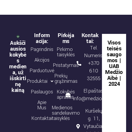
Inform
Pirkėja
Kontak
acija:
ms
tai:
Visos
Aukšči
Tel.
teisės
ausios
Pagrindinis
Pirkimo
saugo
kokybė
taisyklės
Numeris:
Akcijos
mos |
s
+370
Pristatymas
UAB
medien
Parduotuvė
610
Medžio
a, už
Prekių
Aibė |
išskirti
32555
Produktai
grąžinimas
2024
nę
kainą
El.paštas:
Paslaugos
Kokybės
aprašas
info@medzioaibe.lt
Apie
Mus
Medienos
Kuršelių
sandeliavimo
Kontaktai
taisyklės
g. 11,
Vytaučiai,