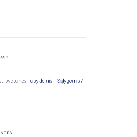
MAS?
 su svetainės
Taisyklėmis ir Sąlygomis
?
ENTĖS