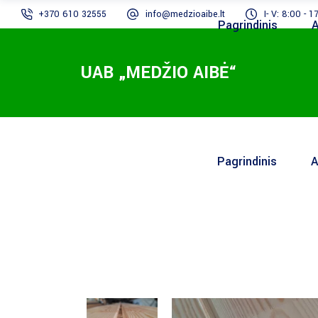
+370 610 32555
info@medzioaibe.lt
I- V: 8:00 - 1
Pagrindinis
A
UAB „MEDŽIO AIBĖ“
Pagrindinis
A