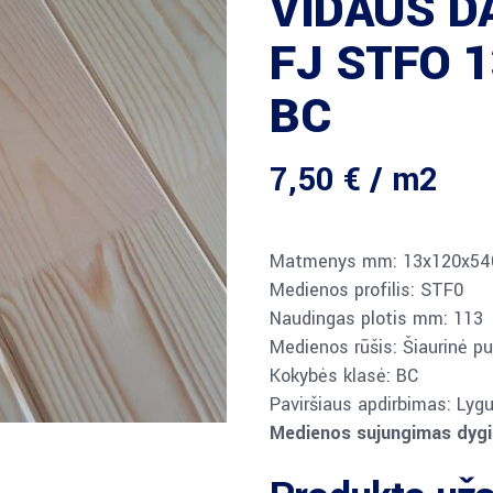
VIDAUS D
FJ STFO 
BC
7,50
€
/ m2
Matmenys mm: 13x120x54
Medienos profilis: STF0
Naudingas plotis mm: 113
Medienos rūšis: Šiaurinė pu
Kokybės klasė: BC
Paviršiaus apdirbimas: Lyg
Medienos sujungimas dygi