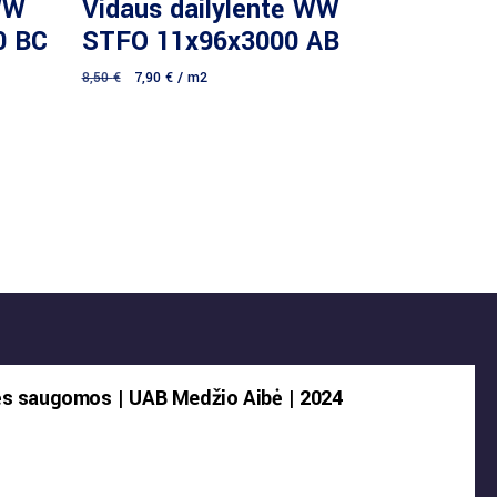
WW
Vidaus dailylentė WW
0 BC
STFO 11x96x3000 AB
8,50
€
7,90
€
/ m2
ės saugomos | UAB Medžio Aibė | 2024