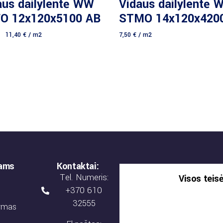
aus dailylentė WW
Vidaus dailylentė 
O 12x120x5100 AB
STMO 14x120x420
11,40
€
/ m2
7,50
€
/ m2
jams
Kontaktai:
Tel. Numeris:
Visos teis
+370 610
32555
tymas