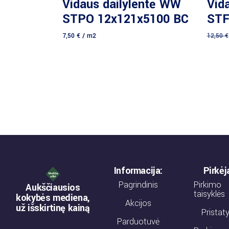
Vidaus dailylentė WW
Vid
STPO 12x121x5100 BC
STF
7,50
€
/ m2
12,50
€
Informacija:
Pirkė
Pagrindinis
Pirkimo
Aukščiausios
taisyklės
kokybės mediena,
Akcijos
už išskirtinę kainą
Prista
Parduotuvė