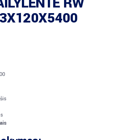
AILYLENTĖ RW
13X120X5400
00
šis
us
ais