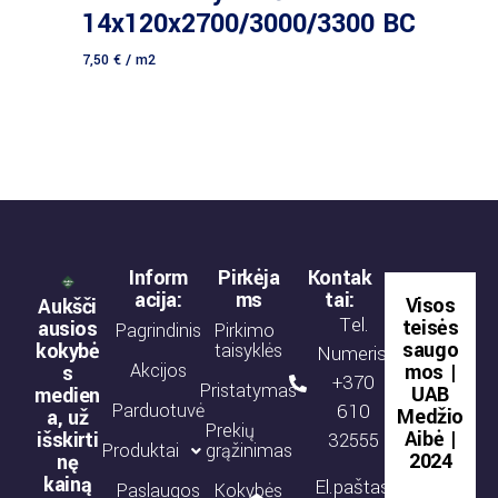
14x120x2700/3000/3300 BC
7,50
€
/ m2
Inform
Pirkėja
Kontak
acija:
ms
tai:
Visos
Aukšči
Tel.
teisės
ausios
Pagrindinis
Pirkimo
saugo
kokybė
taisyklės
Numeris:
Akcijos
mos |
s
+370
Pristatymas
UAB
medien
Parduotuvė
610
Medžio
a, už
Prekių
Aibė |
išskirti
32555
Produktai
grąžinimas
2024
nę
kainą
El.paštas:
Paslaugos
Kokybės