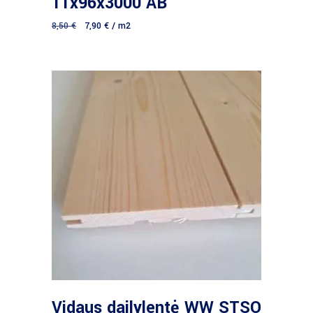
11x96x3000 AB
8,50
€
7,90
€
/ m2
Daugiau
Vidaus dailylentė WW STSO