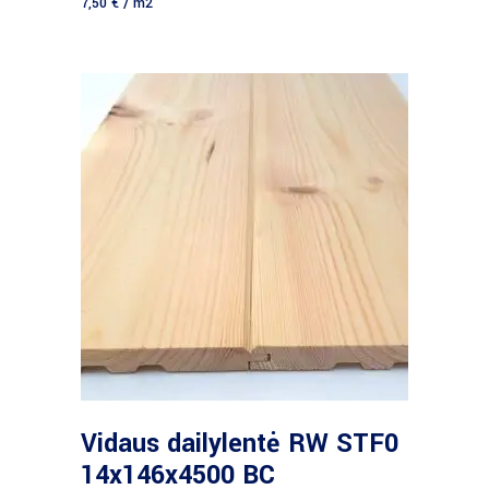
7,50
€
/ m2
Daugiau
Vidaus dailylentė RW STF0
14x146x4500 BC