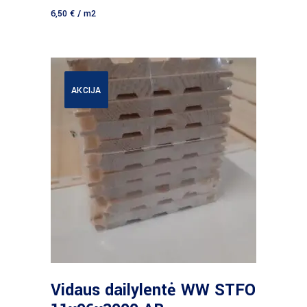
6,50
€
/ m2
AKCIJA
Daugiau
Vidaus dailylentė WW STFO